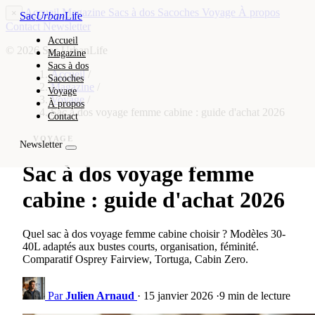
Accueil
Magazine
Sacs à dos
Sacoches
Voyage
À propos
×
Sac
Urban
Life
Contact
Newsletter
Accueil
© 2026 Sac UrbanLife
Magazine
Sacs à dos
Accueil
/
Sacoches
Magazine
/
Voyage
Voyage
/
À propos
Sac à dos voyage femme cabine : guide d'achat 2026
Contact
VOYAGE
Newsletter
Sac à dos voyage femme
cabine : guide d'achat 2026
Quel sac à dos voyage femme cabine choisir ? Modèles 30-
40L adaptés aux bustes courts, organisation, féminité.
Comparatif Osprey Fairview, Tortuga, Cabin Zero.
Par
Julien Arnaud
·
15 janvier 2026
·
9 min de lecture