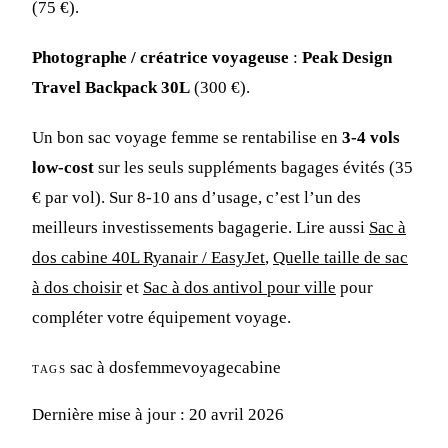
(75 €).
Photographe / créatrice voyageuse
:
Peak Design
Travel Backpack 30L
(300 €).
Un bon sac voyage femme se rentabilise en
3-4 vols
low-cost
sur les seuls suppléments bagages évités (35
€ par vol). Sur 8-10 ans d’usage, c’est l’un des
meilleurs investissements bagagerie. Lire aussi
Sac à
dos cabine 40L Ryanair / EasyJet
,
Quelle taille de sac
à dos choisir
et
Sac à dos antivol pour ville
pour
compléter votre équipement voyage.
sac à dos
femme
voyage
cabine
TAGS
Dernière mise à jour : 20 avril 2026